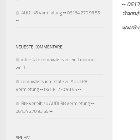
▪▪ 0613
☆anrufe
AUDI R8 Vermietung ▪▪ 06134 270 93 55
▪▪
ww.r8-m
NEUESTE KOMMENTARE
interstate removalists
zu
ein Traum in
weiß……..
removalists interstate
zu
AUDI R8
Vermietung ▪▪ 06134 270 93 55 ▪▪
R8-Verleih
zu
AUDI R8 Vermietung ▪▪
06134 270 93 55 ▪▪
ARCHIV