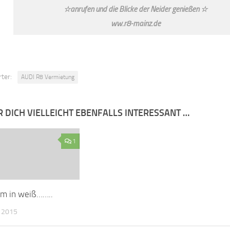
☆anrufen und die Blicke der Neider genießen ☆
ww.r8-mainz.de
ter:
AUDI R8 Vermietung
R DICH VIELLEICHT EBENFALLS INTERESSANT …
1
um in weiß……..
, 2015