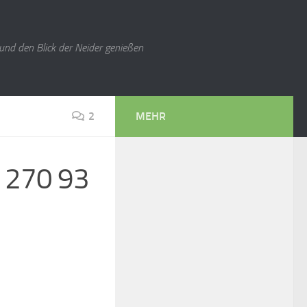
 und den Blick der Neider genießen
2
MEHR
 270 93