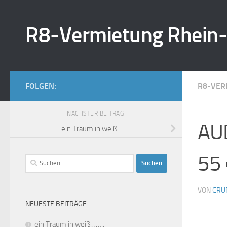
Zum Inhalt springen
R8-Vermietung Rhein
FOLGEN:
R8-VER
NÄCHSTER BEITRAG
AUD
ein Traum in weiß……..
55 
Suchen
nach:
VON
CRU
NEUESTE BEITRÄGE
ein Traum in weiß……..