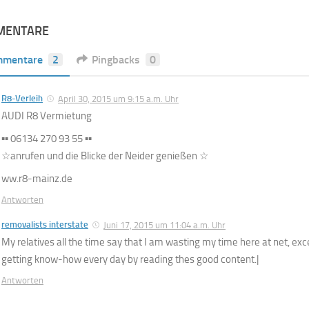
MENTARE
mmentare
2
Pingbacks
0
R8-Verleih
April 30, 2015 um 9:15 a.m. Uhr
AUDI R8 Vermietung
▪▪ 06134 270 93 55 ▪▪
☆anrufen und die Blicke der Neider genießen ☆
ww.r8-mainz.de
Antworten
removalists interstate
Juni 17, 2015 um 11:04 a.m. Uhr
My relatives all the time say that I am wasting my time here at net, ex
getting know-how every day by reading thes good content.|
Antworten