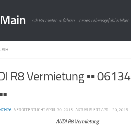
-Main
Adi R8 meiten & fahren.....neues Lebensgefühl erleben
LEIH
I R8 Vermietung ▪▪ 06134
▪▪
NCH76
· VERÖFFENTLICHT
APRIL 30, 2015
· AKTUALISIERT
APRIL 30, 2015
AUDI R8 Vermietung