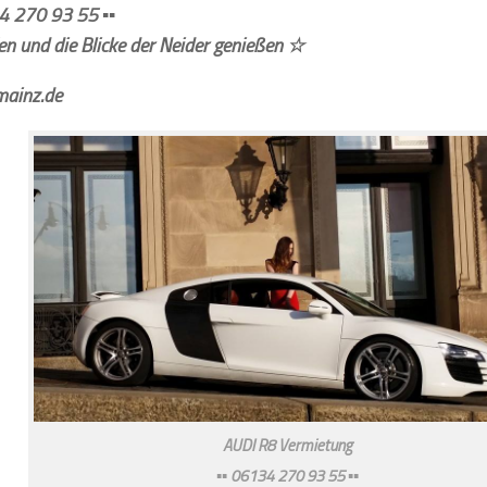
4 270 93 55 ▪▪
n und die Blicke der Neider genießen ☆
ainz.de
AUDI R8 Vermietung
▪▪ 06134 270 93 55 ▪▪